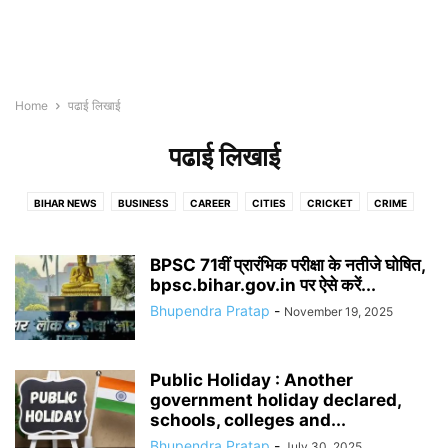
Home
पढाई लिखाई
पढाई लिखाई
BIHAR NEWS
BUSINESS
CAREER
CITIES
CRICKET
CRIME
ENTERTAINMENT
INDIA
JOBS
PATNA
TECH
WEB STORIES
अररिया
अरवल
औरंगाबाद
कटिहार
किशनगंज
कैमूर
खगरिया
गया
छपरा
BPSC 71वीं प्रारंभिक परीक्षा के नतीजे घोषित,
जमुई
जहानाबाद
दरभंगा
bpsc.bihar.gov.in पर ऐसे करें...
नवादा
पढाई लिखाई
पश्चिमी चम्पारण
पूर्णिया
बक्सर
बेगूसराय
बेतिया
भबुआ
भागलपुर
मधुबनी
मुजफ्फरपुर
मोतिहारी
लखीसराय
Bhupendra Pratap
-
November 19, 2025
विदेश
शिवहर
शिवान
शेखपुरा
समस्तीपुर
सहरसा
सीतामढ़ी
सुपौल
Public Holiday : Another
government holiday declared,
schools, colleges and...
Bhupendra Pratap
-
July 30, 2025