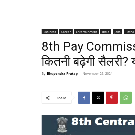
Business
Career
Entertainment
India
Jobs
Patna
8th Pay Commission
कितनी बढ़ेगी सैलरी? 
By
Bhupendra Pratap
-
November 26, 2024
Share