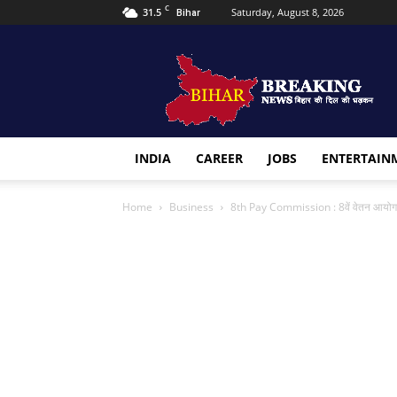
C
31.5
Saturday, August 8, 2026
Bihar
Bihar
Breaking
news
INDIA
CAREER
JOBS
ENTERTAIN
Home
Business
8th Pay Commission : 8वें वेतन आयोग में 