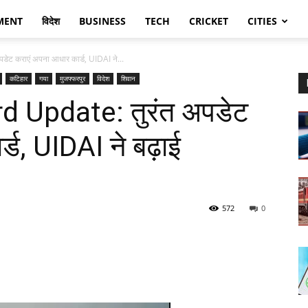
MENT
विदेश
BUSINESS
TECH
CRICKET
CITIES
ट कराएं अपना आधार कार्ड, UIDAI ने...
कटिहार
गया
मुजफ्फरपुर
विदेश
शिवान
 Update: तुरंत अपडेट
ड, UIDAI ने बढ़ाई
572
0