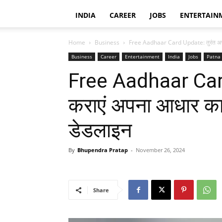
INDIA
CAREER
JOBS
ENTERTAIN
Home
Business
Free Aadhaar Card Update: तुरंत अपडे
Business
Career
Entertainment
India
Jobs
Patna
Free Aadhaar Card
कराएं अपना आधार कार्
डेडलाइन
By
Bhupendra Pratap
-
November 26, 2024
Share