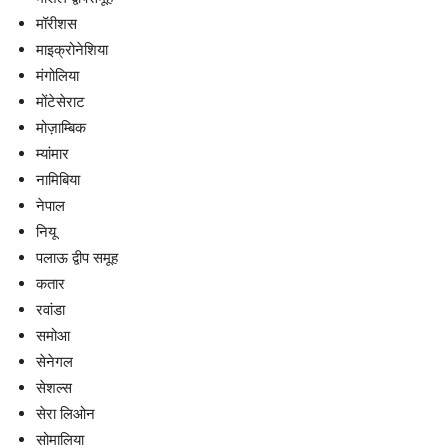
मॉरीशस
माइक्रोनेशिया
मंगोलिया
मोंटेसेराट
मोज़ाम्बिक
म्यांमार
नामिबिया
नेपाल
नियू
पलाऊ द्वीप समूह
कतार
रवांडा
समोआ
सेनेगल
सेशल्स
सेरा लिओन
सोमालिया