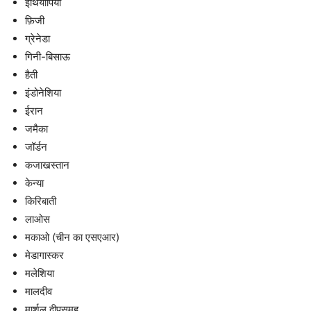
इथियोपिया
फ़िजी
ग्रेनेडा
गिनी-बिसाऊ
हैती
इंडोनेशिया
ईरान
जमैका
जॉर्डन
कजाखस्तान
केन्या
किरिबाती
लाओस
मकाओ (चीन का एसएआर)
मेडागास्कर
मलेशिया
मालदीव
मार्शल द्वीपसमूह