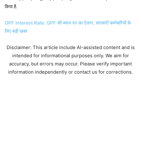
किया है.
GPF Interest Rate: GPF की ब्‍याज दर का ऐलान, सरकारी कर्मचार‍ियों के
ल‍िए बड़ी खबर
Disclaimer: This article include AI-assisted content and is
intended for informational purposes only. We aim for
accuracy, but errors may occur. Please verify important
information independently or contact us for corrections.