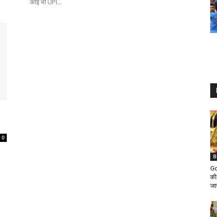
कोई भी UPI...
0
B
Go
की 
जाने