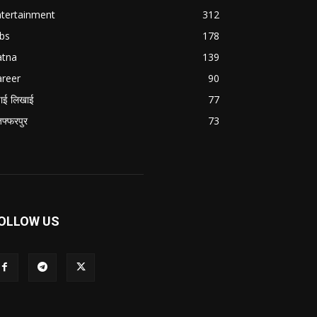
ntertainment
312
bs
178
atna
139
areer
90
ाई लिखाई
77
जफ्फरपुर
73
OLLOW US