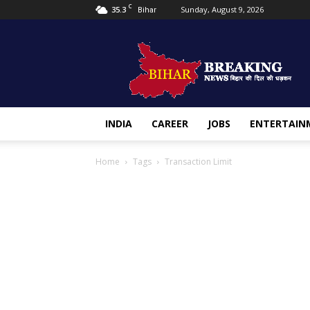
C
35.3
Sunday, August 9, 2026
Bihar
Bihar
Breaking
news
INDIA
CAREER
JOBS
ENTERTAIN
Home
Tags
Transaction Limit