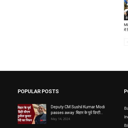
B
ML
में
POPULAR POSTS
P
Deputy CM Sushil Kumar Modi
B
passes away :बिहार के पूर्व डिप्टी...
In
May 14, 2024
B