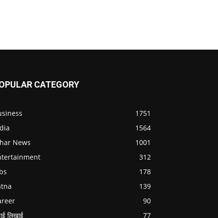
OPULAR CATEGORY
usiness
1751
dia
1564
ihar News
1001
ntertainment
312
bs
178
atna
139
areer
90
ाई लिखाई
77