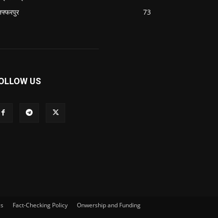
जफ्फरपुर
73
OLLOW US
cs
Fact-Checking Policy
Onwership and Funding