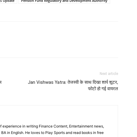
S Update
Pension Fund Regulatory and Development Authority
Next article
ल
Jan Vishwas Yatra: तेजस्वी के साथ दिखा शार्प शूटर,
फोटो हो गई वायरल
f experience in writing Finance Content, Entertainment news,
BA in English. He loves to Play Sports and read books in free