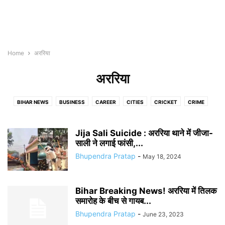
Home
अररिया
अररिया
BIHAR NEWS
BUSINESS
CAREER
CITIES
CRICKET
CRIME
ENTERTAINMENT
INDIA
JOBS
PATNA
TECH
WEB STORIES
अररिया
अरवल
औरंगाबाद
कटिहार
किशनगंज
कैमूर
खगरिया
गया
छपरा
Jija Sali Suicide : अररिया थाने में जीजा-
जमुई
जहानाबाद
दरभंगा
साली ने लगाई फांसी,...
नवादा
पढाई लिखाई
पश्चिमी चम्पारण
पूर्णिया
बक्सर
बेगूसराय
बेतिया
भबुआ
भागलपुर
मधुबनी
मुजफ्फरपुर
मोतिहारी
लखीसराय
Bhupendra Pratap
-
May 18, 2024
विदेश
शिवहर
शिवान
शेखपुरा
समस्तीपुर
सहरसा
सीतामढ़ी
सुपौल
Bihar Breaking News! अररिया में तिलक
समारोह के बीच से गायब...
Bhupendra Pratap
-
June 23, 2023