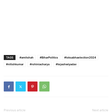
TAGS
#amitshah
#BiharPolitics
#loksabhaelection2024
#nitishkumar
#rohiniacharya
#tejashwiyadav
Previous article
Next article