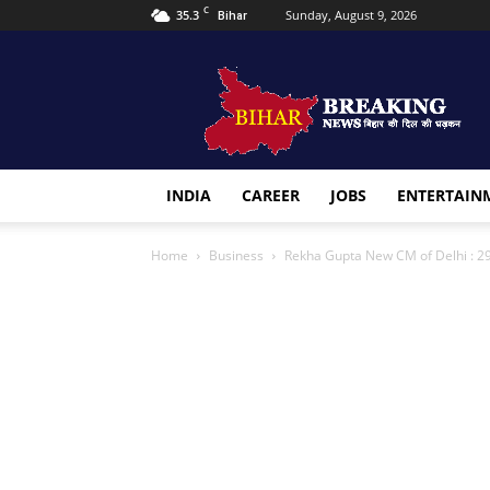
C
35.3
Sunday, August 9, 2026
Bihar
Bihar
Breaking
news
INDIA
CAREER
JOBS
ENTERTAIN
Home
Business
Rekha Gupta New CM of Delhi : 29 ल