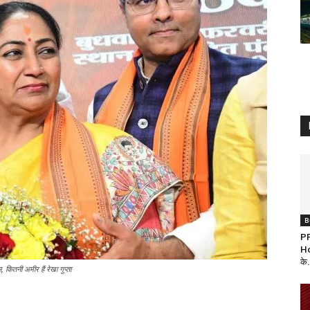
B
P
Ho
के.
नी अमीर हैं रेखा गुप्ता