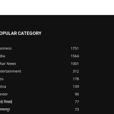
OPULAR CATEGORY
usiness
1751
dia
1564
ihar News
1001
ntertainment
312
bs
178
atna
139
areer
90
ाई लिखाई
77
जफ्फरपुर
73