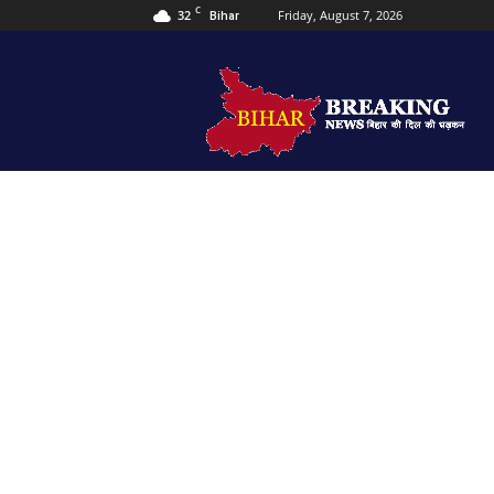
C
32
Friday, August 7, 2026
Bihar
Bihar
Breaking
news