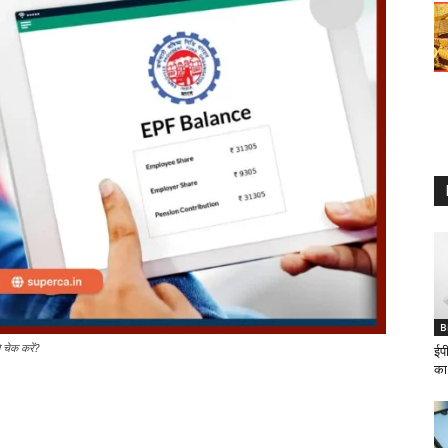
B
 चेक करें?
ईप
का