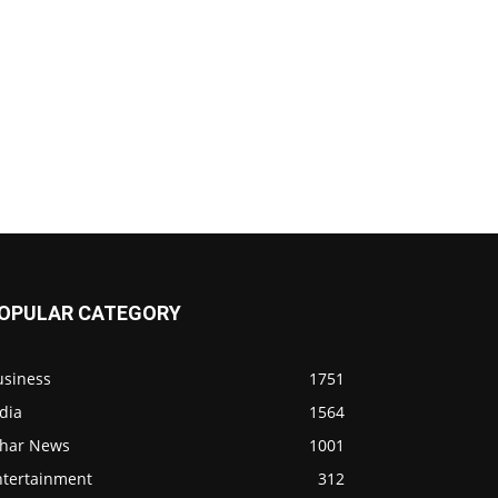
OPULAR CATEGORY
usiness
1751
dia
1564
ihar News
1001
ntertainment
312