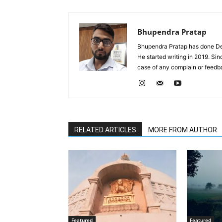
Bhupendra Pratap
Bhupendra Pratap has done Deg
He started writing in 2019. Si
case of any complain or feed
RELATED ARTICLES
MORE FROM AUTHOR
Featured
Featured