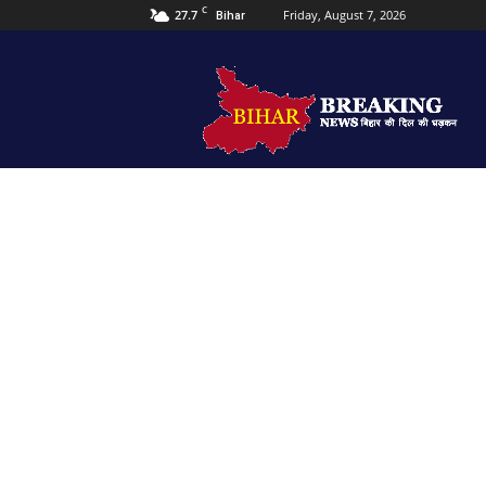
C
27.7
Friday, August 7, 2026
Bihar
Bihar
Breaking
news