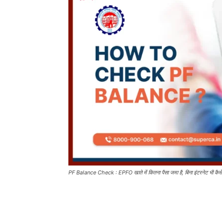
PF Balance Check : EPFO खाते में कितना पैसा जमा है, बिना इंटरनेट भी कैसे