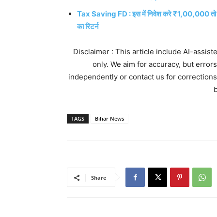
Tax Saving FD : इस में निवेश करे ₹1,00,000 तो
का रिटर्न
Disclaimer : This article include AI-assis
only. We aim for accuracy, but error
independently or contact us for corrections
b
TAGS
Bihar News
Share