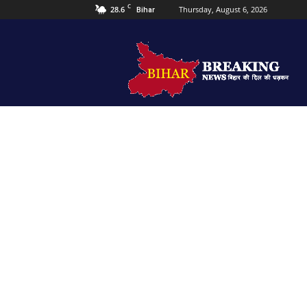
C
28.6
Thursday, August 6, 2026
Bihar
Bihar
Breaking
news