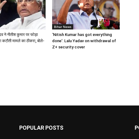
Bihar News
दव ने नीतीश कुमार पर फोड़ा
‘Nitish Kumar has got everything
षा कटौती मामले का ठीकरा, बोले-
done’: Lalu Yadav on withdrawal of
Z+ security cover
POPULAR POSTS
P