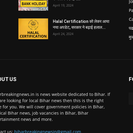
Jo
April 19, 2024
P
C
Halal Certification को लेकर आया
नया अपडेट, सरकार ने बढ़ाई हलाल...
पढ
April 24, 2024
मु
OUT US
F
rbreakingnews.in is news website dedicated to Bihar. If
are looking for local Bihar news then this is the right
e for you. We will cover government policies in Bihar,
tical Bihar news, job vacancies in Bihar, Bihar
rtainment news and more.
act us:
biharbreakingnewsin@gmail.com