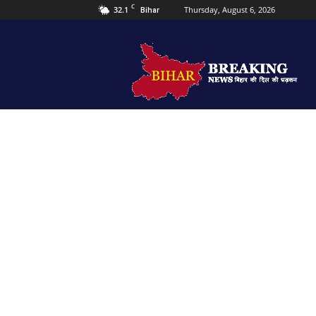
C
32.1
Thursday, August 6, 2026
Bihar
Bihar
Breaking
news