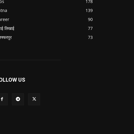
bs
178
atna
139
areer
90
ाई लिखाई
77
जफ्फरपुर
73
OLLOW US