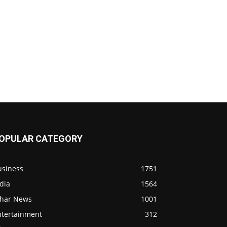
OPULAR CATEGORY
usiness
1751
dia
1564
ihar News
1001
ntertainment
312