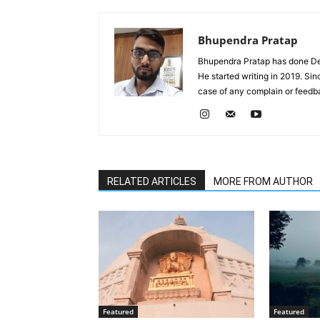
Bhupendra Pratap
Bhupendra Pratap has done Deg
He started writing in 2019. Si
case of any complain or feed
RELATED ARTICLES
MORE FROM AUTHOR
Featured
Featured