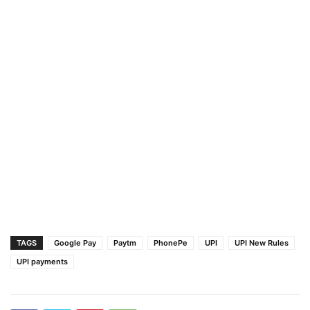
TAGS
Google Pay
Paytm
PhonePe
UPI
UPI New Rules
UPI payments