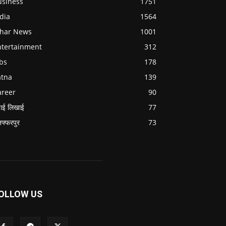
usiness
1751
dia
1564
ihar News
1001
ntertainment
312
bs
178
atna
139
areer
90
ाई लिखाई
77
जफ्फरपुर
73
OLLOW US