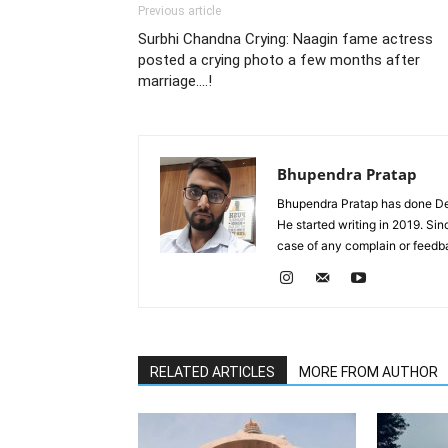
Previous article
Surbhi Chandna Crying: Naagin fame actress
posted a crying photo a few months after
marriage….!
Bhupendra Pratap
Bhupendra Pratap has done Deg
He started writing in 2019. Si
case of any complain or feed
RELATED ARTICLES
MORE FROM AUTHOR