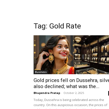
Tag: Gold Rate
Business
Gold prices fell on Dussehra, silv
also declined; what was the...
Bhupendra Pratap
-
October 2, 2025
Today, Dussehra is being celebrated across the
country. On this auspicious occasion, the prices of