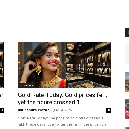
Business
er
Gold Rate Today: Gold prices fell,
yet the figure crossed 1...
Bhupendra Pratap
-
July 24, 2025
0
0
Gold Rate Today: The price of gold has crossed 1
lakh these days. Even after the fall in the price, it is