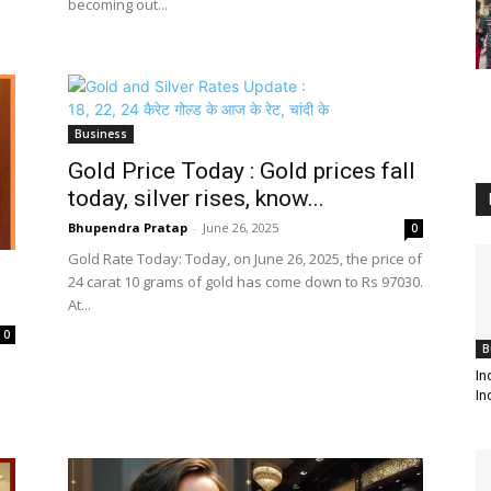
becoming out...
Business
Gold Price Today : Gold prices fall
today, silver rises, know...
Bhupendra Pratap
-
June 26, 2025
0
Gold Rate Today: Today, on June 26, 2025, the price of
24 carat 10 grams of gold has come down to Rs 97030.
At...
0
B
In
Ind