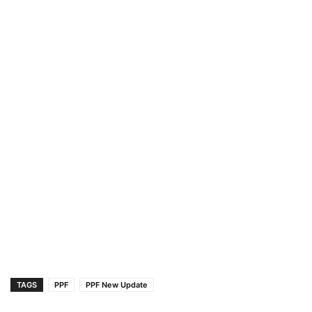
TAGS
PPF
PPF New Update