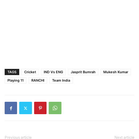
TAGS
Cricket
IND Vs ENG
Jasprit Bumrah
Mukesh Kumar
Playing 11
RANCHI
Team India
Previous article
Next article