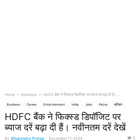
Home
Business
HDFC बैंक ने फिक्स्ड डिपॉजिट पर ब्याज दरें बढ़ा दी हैं।...
Business
Career
Entertainment
India
Jobs
Patna
कटिहार
HDFC बैंक ने फिक्स्ड डिपॉजिट पर
गया
मुजफ्फरपुर
विदेश
शिवान
ब्याज दरें बढ़ा दी हैं। नवीनतम दरें देखें
0
By
Bhupendra Pratap
-
December 11, 2024