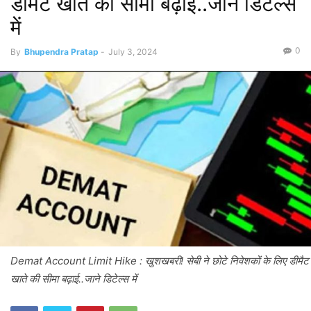
डीमैट खाते की सीमा बढ़ाई..जाने डिटेल्स
में
0
By
Bhupendra Pratap
-
July 3, 2024
Demat Account Limit Hike : खुशखबरी! सेबी ने छोटे निवेशकों के लिए डीमैट
खाते की सीमा बढ़ाई..जाने डिटेल्स में