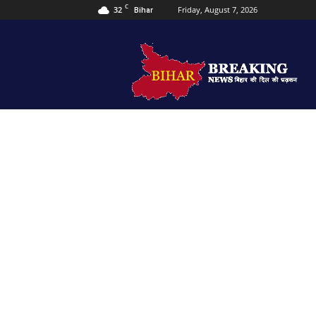
C
32
Friday, August 7, 2026
Bihar
Bihar
Breaking
news