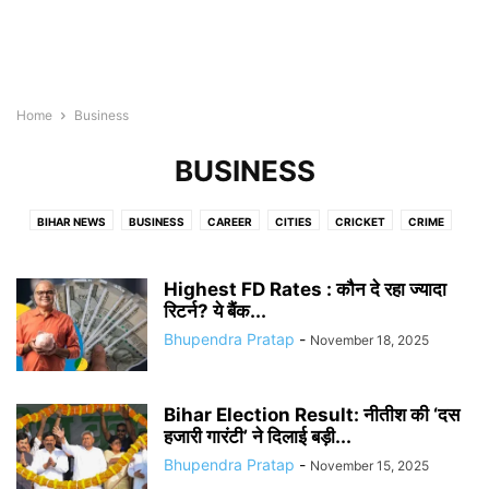
Home
Business
BUSINESS
BIHAR NEWS
BUSINESS
CAREER
CITIES
CRICKET
CRIME
ENTERTAINMENT
INDIA
JOBS
PATNA
TECH
WEB STORIES
अररिया
अरवल
औरंगाबाद
कटिहार
किशनगंज
कैमूर
खगरिया
गया
छपरा
Highest FD Rates : कौन दे रहा ज्यादा
जमुई
जहानाबाद
दरभंगा
रिटर्न? ये बैंक...
नवादा
पढाई लिखाई
पश्चिमी चम्पारण
पूर्णिया
बक्सर
बेगूसराय
बेतिया
भबुआ
भागलपुर
मधुबनी
मुजफ्फरपुर
मोतिहारी
लखीसराय
Bhupendra Pratap
-
November 18, 2025
विदेश
शिवहर
शिवान
शेखपुरा
समस्तीपुर
सहरसा
सीतामढ़ी
सुपौल
Bihar Election Result: नीतीश की ‘दस
हजारी गारंटी’ ने दिलाई बड़ी...
Bhupendra Pratap
-
November 15, 2025