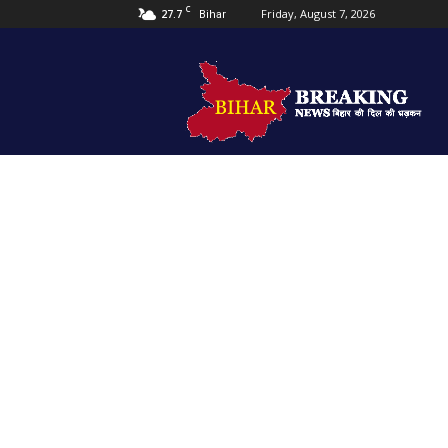
C
27.7
Friday, August 7, 2026
Bihar
Bihar
Breaking
news