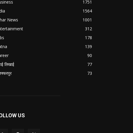
usiness
1751
dia
1564
ihar News
1001
ntertainment
312
bs
178
atna
139
areer
90
ाई लिखाई
77
जफ्फरपुर
73
OLLOW US