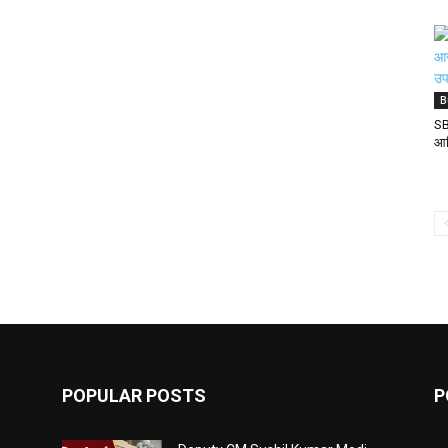
B
SB
आख
POPULAR POSTS
P