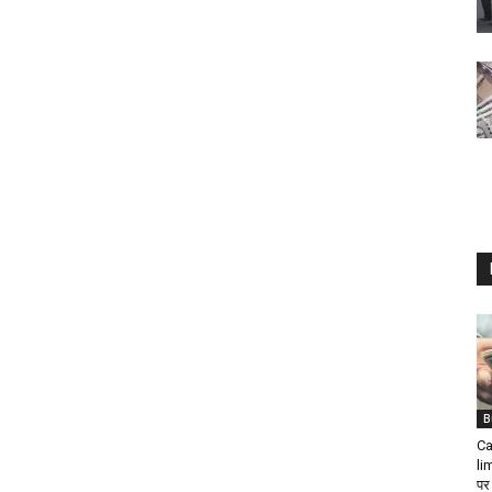
B
Ca
li
पर