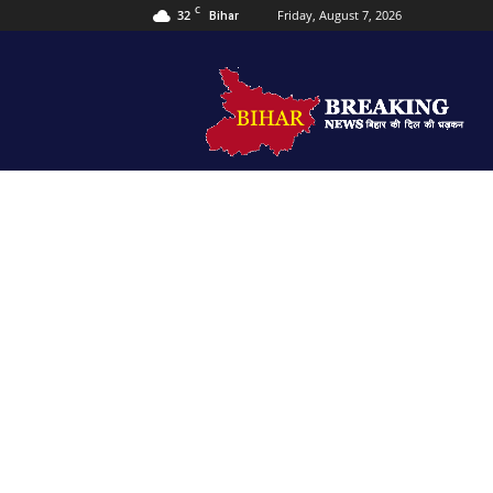
C
32
Friday, August 7, 2026
Bihar
Bihar
Breaking
news