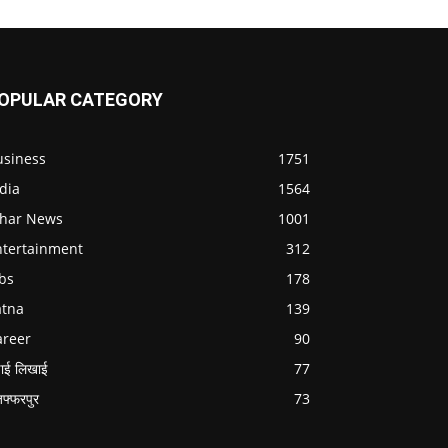
OPULAR CATEGORY
usiness
1751
dia
1564
ihar News
1001
ntertainment
312
bs
178
atna
139
areer
90
ाई लिखाई
77
जफ्फरपुर
73