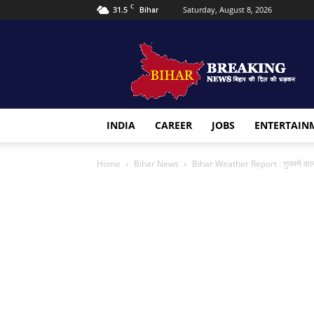
C
31.5
Saturday, August 8, 2026
Bihar
Bihar
Breaking
news
INDIA
CAREER
JOBS
ENTERTAIN
Home
Bihar News
Bihar Weather Report : गुजरने वाला है द