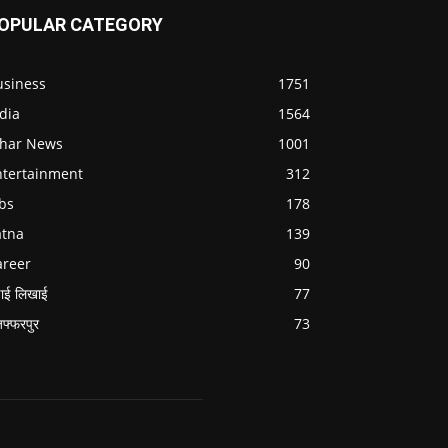
OPULAR CATEGORY
usiness
1751
dia
1564
ihar News
1001
ntertainment
312
bs
178
atna
139
areer
90
ाई लिखाई
77
जफ्फरपुर
73