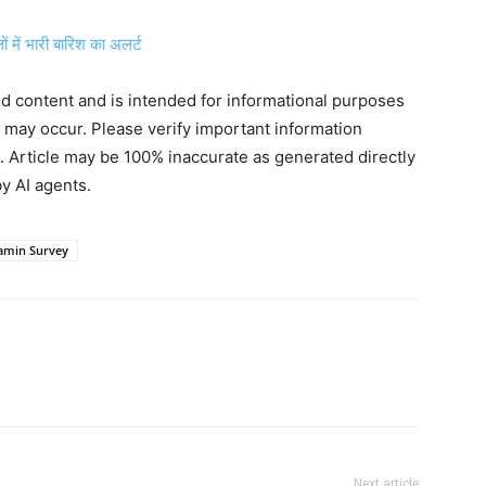
में भारी बारिश का अलर्ट
ted content and is intended for informational purposes
s may occur. Please verify important information
. Article may be 100% inaccurate as generated directly
y AI agents.
Jamin Survey
Next article