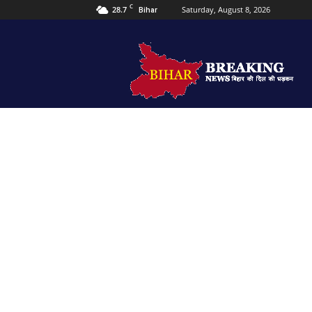
C
28.7
Saturday, August 8, 2026
Bihar
Bihar
Breaking
news