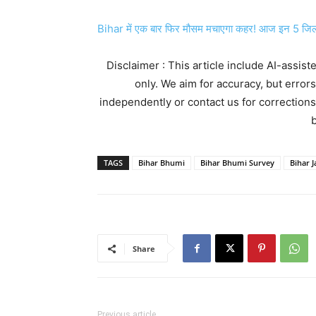
Bihar में एक बार फिर मौसम मचाएगा कहर! आज इन 5 जिलों 
Disclaimer : This article include AI-assis
only. We aim for accuracy, but error
independently or contact us for corrections
b
TAGS
Bihar Bhumi
Bihar Bhumi Survey
Bihar 
Share
Previous article