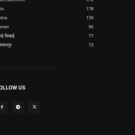
bs
178
atna
139
areer
90
ाई लिखाई
77
जफ्फरपुर
73
OLLOW US