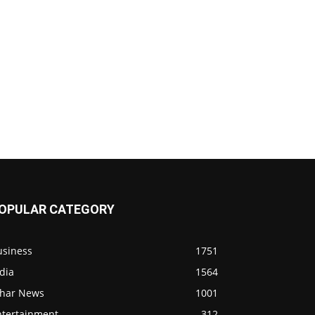
OPULAR CATEGORY
usiness
1751
dia
1564
ihar News
1001
ntertainment
312