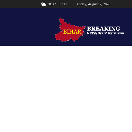
C
30.3
Friday, August 7, 2026
Bihar
Bihar
Breaking
news