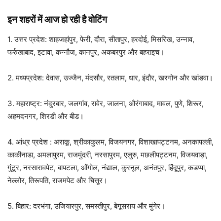
इन शहरों में आज हो रही है वोटिंग
1. उत्तर प्रदेश: शाहजहांपुर, फेरी, दौरा, सीतापुर, हरदोई, मिसरिख, उन्नाव,
फर्रुखाबाद, इटावा, कन्नौज, कानपुर, अकबरपुर और बहराइच।
2. मध्‍यप्रदेश: देवास, उज्जैन, मंदसौर, रतलाम, धार, इंदौर, खरगोन और खांडवा।
3. महाराष्ट्र: नंदुरबार, जलगांव, रावेर, जालना, औरंगाबाद, मावल, पुणे, शिरूर,
अहमदनगर, शिरडी और बीड।
4. आंध्र प्रदेश : अराकू, श्रीकाकुलम, विजयनगर, विशाखापट्टनम, अनकापल्ली,
काकीनाडा, अमलापुरम, राजमुंदरी, नरसापुरम, एलुरु, मछलीपट्टनम, विजयवाड़ा,
गुंटूर, नरसारावपेट, बापटला, ओंगोल, नंद्याल, कुरनूल, अनंतपुर, हिंदूपुर, कडप्पा,
नेल्लोर, तिरूपति, राजमपेट और चित्तूर।
5. बिहार: दरभंगा, उजियारपुर, समस्तीपुर, बेगूसराय और मुंगेर।