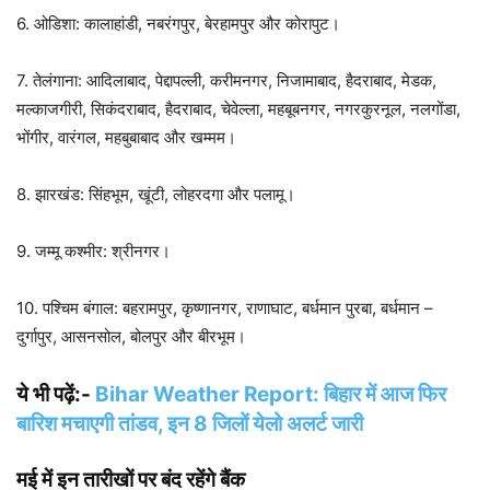
6. ओडिशा: कालाहांडी, नबरंगपुर, बेरहामपुर और कोरापुट।
7. तेलंगाना: आदिलाबाद, पेद्दापल्ली, करीमनगर, निजामाबाद, हैदराबाद, मेडक,
मल्काजगीरी, सिकंदराबाद, हैदराबाद, चेवेल्ला, महबूबनगर, नगरकुरनूल, नलगोंडा,
भोंगीर, वारंगल, महबुबाबाद और खम्मम।
8. झारखंड: सिंहभूम, खूंटी, लोहरदगा और पलामू।
9. जम्मू कश्मीर: श्रीनगर।
10. पश्चिम बंगाल: बहरामपुर, कृष्णानगर, राणाघाट, बर्धमान पुरबा, बर्धमान –
दुर्गापुर, आसनसोल, बोलपुर और बीरभूम।
ये भी पढ़ें:-
Bihar Weather Report: बिहार में आज फिर
बारिश मचाएगी तांडव, इन 8 जिलों येलो अलर्ट जारी
मई में इन तारीखों पर बंद रहेंगे बैंक