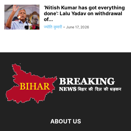
‘Nitish Kumar has got everything
done’: Lalu Yadav on withdrawal
of...
ज्योति कुमारी
-
June 17, 2026
ABOUT US