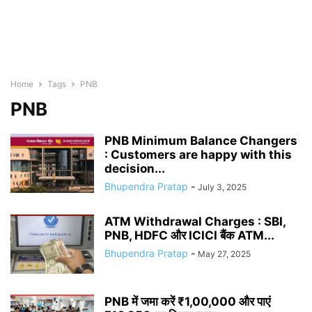
Home
Tags
PNB
PNB
PNB Minimum Balance Changers
: Customers are happy with this
decision...
Bhupendra Pratap
-
July 3, 2025
ATM Withdrawal Charges : SBI,
PNB, HDFC और ICICI बैंक ATM...
Bhupendra Pratap
-
May 27, 2025
PNB में जमा करें ₹1,00,000 और पाएं