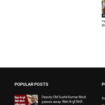
B
Pa
हॉल
POPULAR POSTS
P
Deputy CM Sushil Kumar Modi
B
passes away :बिहार के पूर्व डिप्टी...