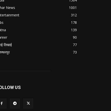
dia
1564
ihar News
1001
ntertainment
312
bs
178
atna
139
areer
90
ाई लिखाई
77
जफ्फरपुर
73
OLLOW US