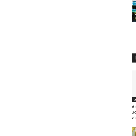
E
Ac
Bo
vi