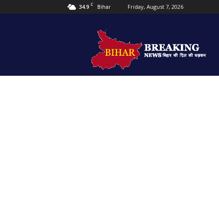
C
34.9
Friday, August 7, 2026
Bihar
Bihar
Breaking
news