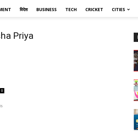
MENT
विदेश
BUSINESS
TECH
CRICKET
CITIES
sha Priya
0
is