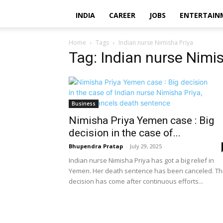
INDIA
CAREER
JOBS
ENTERTAIN
Home
Tags
Indian nurse Nimisha Priya
Tag: Indian nurse Nimi
Business
Nimisha Priya Yemen case : Big
decision in the case of...
Bhupendra Pratap
-
July 29, 2025
Indian nurse Nimisha Priya has got a big relief in
Yemen. Her death sentence has been canceled. Th
decision has come after continuous efforts...