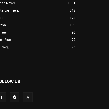
ihar News
1001
ntertainment
312
bs
178
atna
139
areer
90
ाई लिखाई
77
जफ्फरपुर
73
OLLOW US