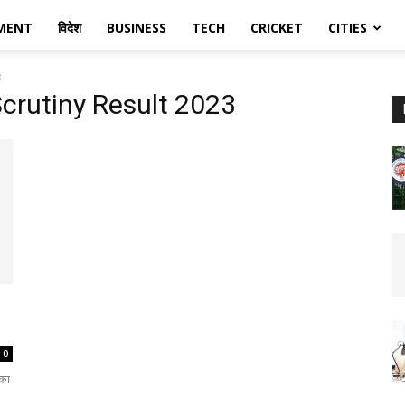
MENT
विदेश
BUSINESS
TECH
CRICKET
CITIES
3
Scrutiny Result 2023
0
 का