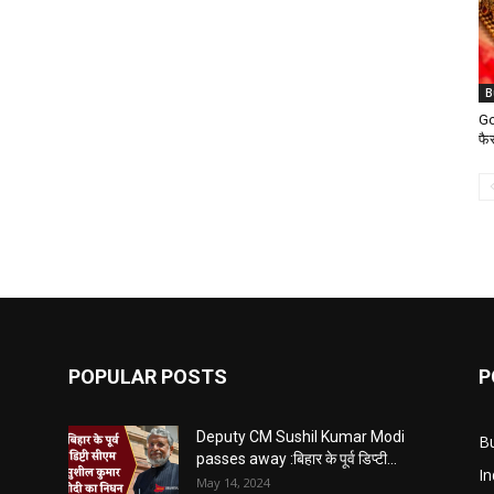
B
Go
फै
POPULAR POSTS
P
Deputy CM Sushil Kumar Modi
B
passes away :बिहार के पूर्व डिप्टी...
In
May 14, 2024