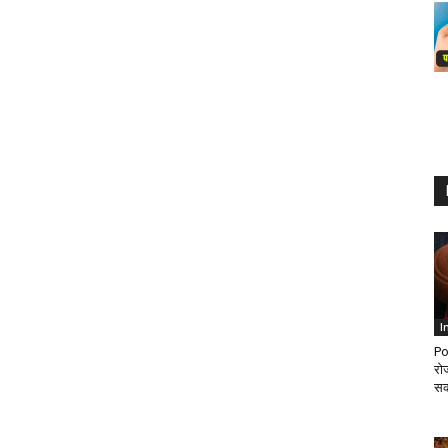
I
Po
रो
सक