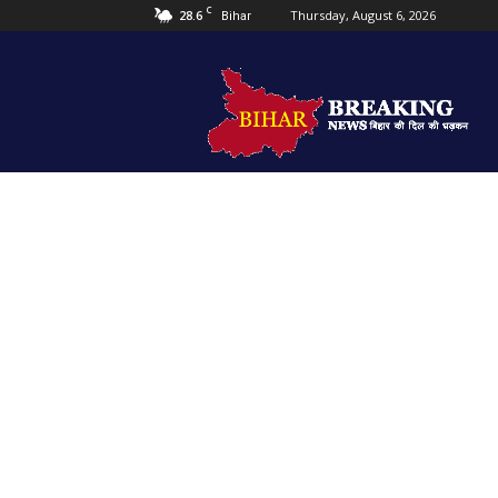
C
28.6
Thursday, August 6, 2026
Bihar
Bihar
Breaking
news