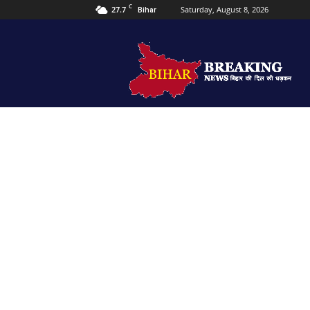
C
27.7
Saturday, August 8, 2026
Bihar
Bihar
Breaking
news