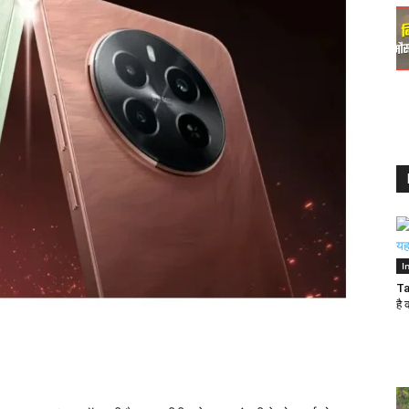
I
Ta
है