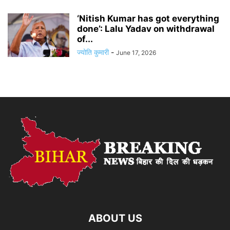
‘Nitish Kumar has got everything
done’: Lalu Yadav on withdrawal
of...
ज्योति कुमारी
-
June 17, 2026
ABOUT US